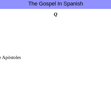
The Gospel In Spanish
Q
e Apóstoles