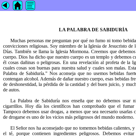
LA PALABRA DE SABIDURÍA
Muchas personas me preguntan por qué no fumo ni tomo bebidas
convicciones religiosas. Soy miembro de la Iglesia de Jesucristo de 
Días. También se llama la Iglesia Mormona. Creemos que debemos 
cuerpo. Dios ha dicho que nuestro cuerpo es un templo y debemos cu
él cosas dañinas o peligrosas. En una revelación al profeta de la I
cuales cosas son buenas para nuestra salud y cuales son malas. Est
Palabra de Sabiduría.” Nos aconseja que no usemos bebidas fuerte
contengan alcohol. Además de dañar nuestro cuerpo, esas bebidas fr
de deshonestidad, la pérdida de la castidad y del buen juicio, y muc
de autos.
La Palabra de Sabiduría nos enseña que no debemos usar ni
cigarrillos. Hoy día los científicos han comprobado que el fumar
Tampoco debemos usar drogas, a menos que sea necesario usarlas 
de drogarse es uno de los vicios más peligrosos del mundo moderno.
El Señor nos ha aconsejado que no tomemos bebidas calientes, y e
el té, porque contienen ingredientes peligrosos. Debemos evitar