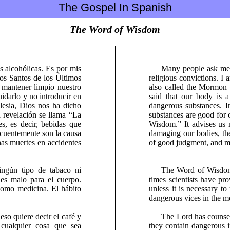
The Gospel In Spanish
The Word of Wisdom
 alcohólicas. Es por mis
Many people ask me w
los Santos de los Últimos
religious convictions. I
mantener limpio nuestro
also called the Mormon 
idarlo y no introducir en
said that our body is 
glesia, Dios nos ha dicho
dangerous substances. I
a revelación se llama “La
substances are good for 
s, es decir, bebidas que
Wisdom.” It advises us n
ecuentemente son la causa
damaging our bodies, the
has muertes en accidentes
of good judgment, and m
ngún tipo de tabaco ni
The Word of Wisdom 
 es malo para el cuerpo.
times scientists have pr
como medicina. El hábito
unless it is necessary t
dangerous vices in the 
so quiere decir el café y
The Lord has counsel
 cualquier cosa que sea
they contain dangerous i