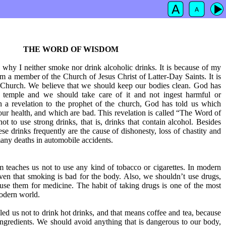
THE WORD OF WISDOM
hy I neither smoke nor drink alcoholic drinks. It is because of my
 am a member of the Church of Jesus Christ of Latter-Day Saints. It is
Church. We believe that we should keep our bodies clean. God has
a temple and we should take care of it and not ingest harmful or
n a revelation to the prophet of the church, God has told us which
our health, and which are bad. This revelation is called “The Word of
ot to use strong drinks, that is, drinks that contain alcohol. Besides
se drinks frequently are the cause of dishonesty, loss of chastity and
any deaths in automobile accidents.
teaches us not to use any kind of tobacco or cigarettes. In modern
oven that smoking is bad for the body. Also, we shouldn’t use drugs,
o use them for medicine. The habit of taking drugs is one of the most
modern world.
ed us not to drink hot drinks, and that means coffee and tea, because
ngredients. We should avoid anything that is dangerous to our body,