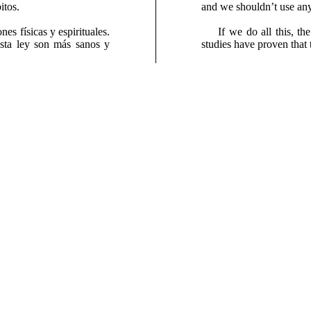
itos.
and we shouldn’t use anyt
s físicas y espirituales.
If we do all this, t
ta ley son más sanos y
studies have proven that 