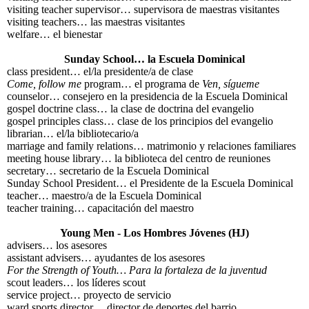
visiting teacher supervisor… supervisora de maestras visitantes
visiting teachers… las maestras visitantes
welfare… el bienestar
Sunday School… la Escuela Dominical
class president… el/la presidente/a de clase
Come, follow me
program… el programa de
Ven, sígueme
counselor… consejero en la presidencia de la Escuela Dominical
gospel doctrine class… la clase de doctrina del evangelio
gospel principles class… clase de los principios del evangelio
librarian… el/la bibliotecario/a
marriage and family relations… matrimonio y relaciones familiares
meeting house library… la biblioteca del centro de reuniones
secretary… secretario de la Escuela Dominical
Sunday School President… el Presidente de la Escuela Dominical
teacher… maestro/a de la Escuela Dominical
teacher training… capacitación del maestro
Young Men - Los Hombres Jóvenes (HJ)
advisers… los asesores
assistant advisers… ayudantes de los asesores
For the Strength of Youth… Para la fortaleza de la juventud
scout leaders… los líderes scout
service project… proyecto de servicio
ward sports director… director de deportes del barrio