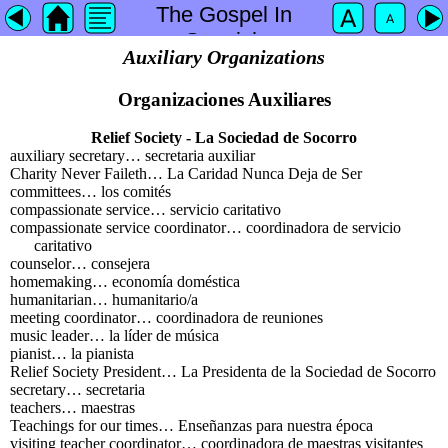
The Gospel In
Spanish
Auxiliary Organizations
Organizaciones Auxiliares
Relief Society - La Sociedad de Socorro
auxiliary secretary… secretaria auxiliar
Charity Never Faileth… La Caridad Nunca Deja de Ser
committees… los comités
compassionate service… servicio caritativo
compassionate service coordinator… coordinadora de servicio
caritativo
counselor… consejera
homemaking… economía doméstica
humanitarian… humanitario/a
meeting coordinator… coordinadora de reuniones
music leader… la líder de música
pianist… la pianista
Relief Society President… La Presidenta de la Sociedad de Socorro
secretary… secretaria
teachers… maestras
Teachings for our times… Enseñanzas para nuestra época
visiting teacher coordinator… coordinadora de maestras visitantes